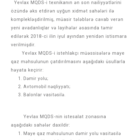
Yevlax MQDS-i texnikanın ən son nailiyyətlərini
özündə əks etdirən uyğun xidmət sahələri ilə
komplekləşdirilmiş, müasir tələblərə cavab verən
yeni avadanlıqlar və layihələr əsasında təmir
edilərək 2018-ci ilin iyul ayından yenidən istismara
verilmişdir.
Yevlax MQDS-i istehlakçı müəssisələrə maye
qaz məhsulunun çatdırılmasını aşağıdakı üsullarla
həyata keçirir:
Dəmir yolu;
Avtomobil nəqliyyatı;
Balonlar vasitəsilə.
Yevlax MQDS-nin istesalat zonasına
aşağıdakı sahələr daxildir:
Maye qaz məhsulunun dəmir yolu vasitəsilə