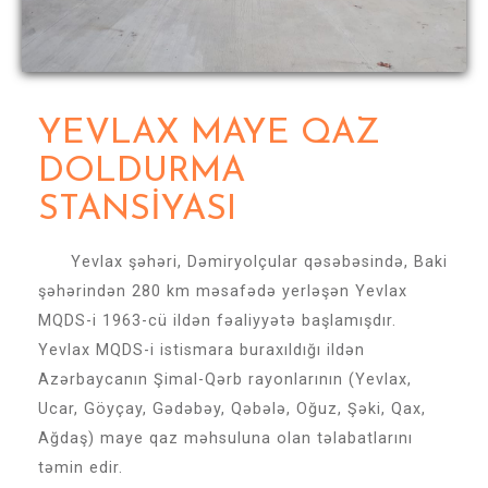
YEVLAX MAYE QAZ
DOLDURMA
STANSİYASI
Yevlax şəhəri, Dəmiryolçular qəsəbəsində, Baki
şəhərindən 280 km məsafədə yerləşən Yevlax
MQDS-i 1963-cü ildən fəaliyyətə başlamışdır.
Yevlax MQDS-i istismara buraxıldığı ildən
Azərbaycanın Şimal-Qərb rayonlarının (Yevlax,
Ucar, Göyçay, Gədəbəy, Qəbələ, Oğuz, Şəki, Qax,
Ağdaş) maye qaz məhsuluna olan təlabatlarını
təmin edir.