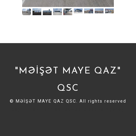
"MƏİŞƏT MAYE QAZ"
QSC
© MƏİŞƏT MAYE QAZ QSC. All rights reserved
Saytın Hazırlanması Goweb
Creative Agency
Sayt hazirlanmasi Sayt Sifarisi
Seo xidməti seo sifarisi
smm xidmeti smm sifarisi
Google Adwords internetdde
reklam
Sayt sifarisi
Sayt Hazirlanmasi
Sayt Sifarishi
Sayt