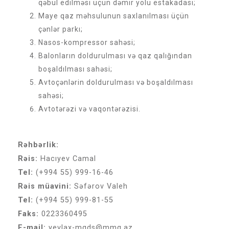
qəbul edilməsi üçün dəmir yolu estakadası;
Maye qaz məhsulunun saxlanılması üçün
çənlər parkı;
Nasos-kompressor sahəsi;
Balonların doldurulması və qaz qalığından
boşaldılması sahəsi;
Avtoçənlərin doldurulması və boşaldılması
sahəsi;
Avtotərəzi və vaqontərəzisi.
Rəhbərlik:
Rəis:
Hacıyev Camal
Tel:
(+994 55) 999-16-46
Rəis müavini:
Səfərov Valeh
Tel:
(+994 55) 999-81-55
Faks:
0223360495
E-mail:
yevlax-mqds@mmq.az